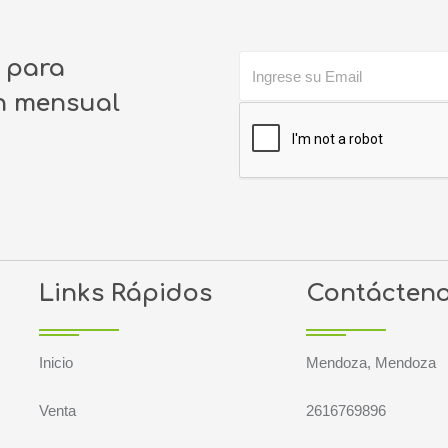
o para
ín mensual
Links Rápidos
Contácten
Inicio
Mendoza, Mendoza
Venta
2616769896