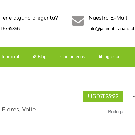
Tiene alguna pregunta?
Nuestro E-Mail
616769896
info@jainmobiliariarura
r Temporal
Blog
Contáctenos
Ingresar
USD789.999
Flores, Valle
Bodega