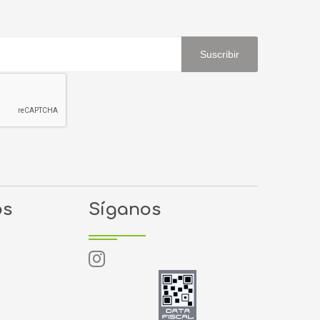
Suscribir
os
Síganos