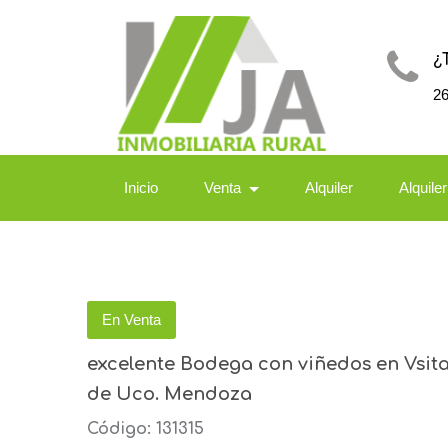
¿
2
Inicio
Venta
Alquiler
Alquile
En Venta
excelente Bodega con viñedos en Vsita 
de Uco. Mendoza
Código: 131315